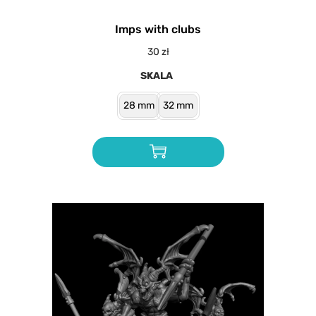
Imps with clubs
30
zł
SKALA
28 mm
32 mm