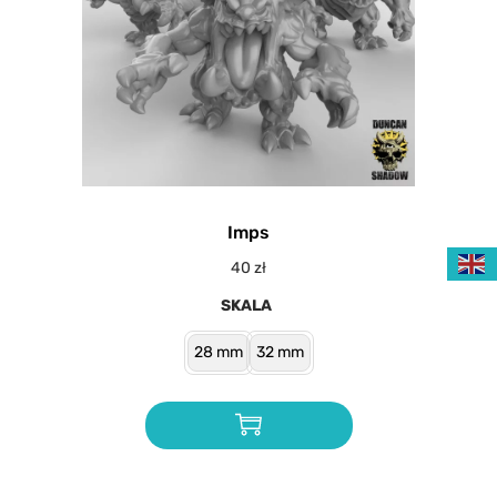
Imps
40
zł
SKALA
28 mm
32 mm