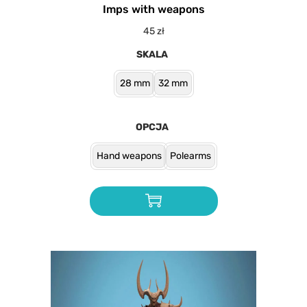
Imps with weapons
45
zł
SKALA
28 mm
32 mm
OPCJA
Hand weapons
Polearms