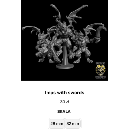
Imps with swords
30
zł
SKALA
28 mm
32 mm