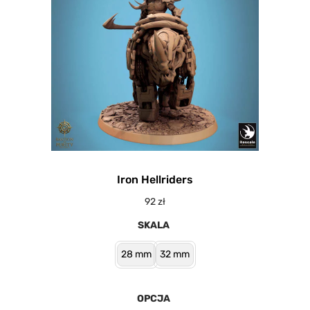
Iron Hellriders
92
zł
SKALA
28 mm
32 mm
OPCJA