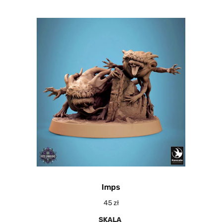
Imps
45
zł
SKALA