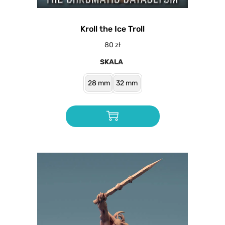
Kroll the Ice Troll
80
zł
SKALA
28 mm
32 mm