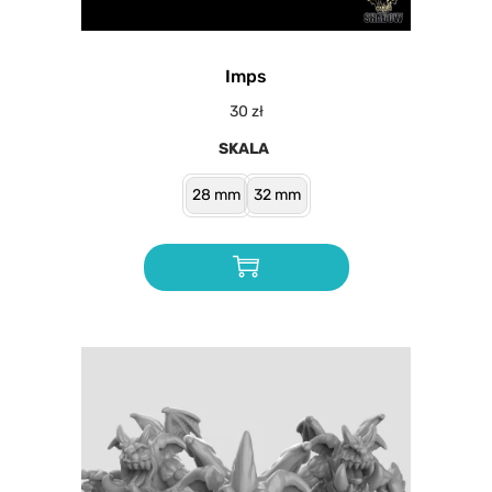
Imps
30
zł
SKALA
28 mm
32 mm