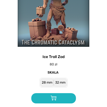
Ice Troll Zod
80
zł
SKALA
28 mm
32 mm