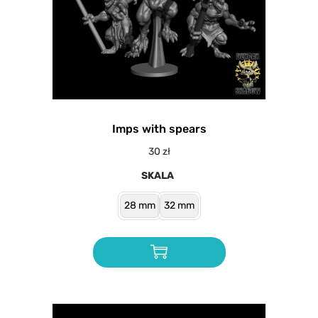
Imps with spears
30
zł
SKALA
28 mm
32 mm