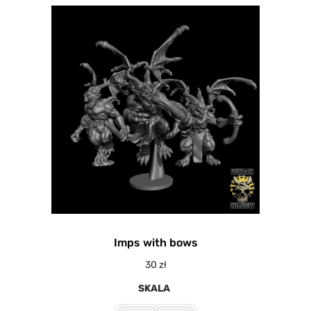
Imps with bows
30
zł
SKALA