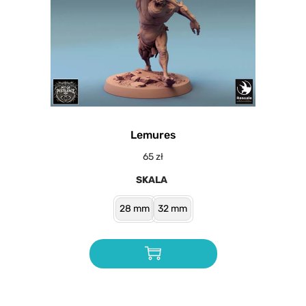
Lemures
65
zł
SKALA
28 mm
32 mm