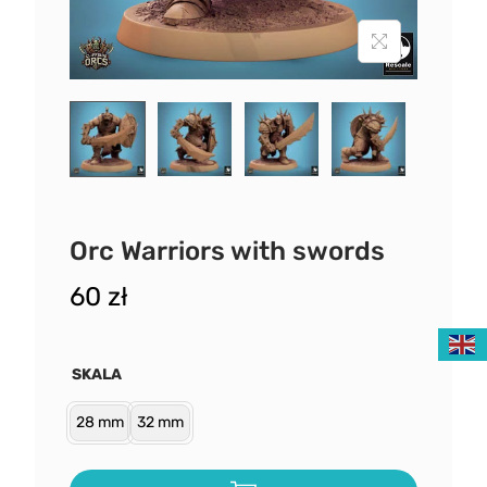
Orc Warriors with swords
60
zł
SKALA
28 mm
32 mm