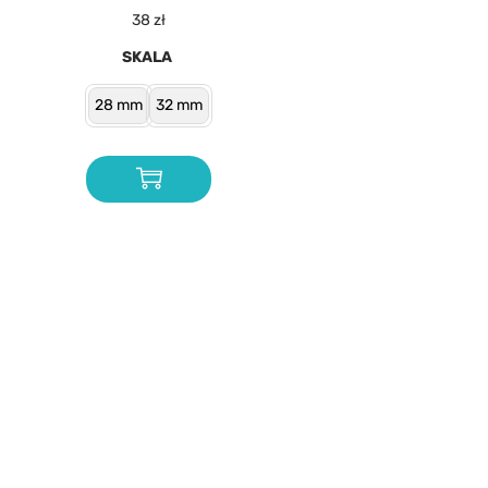
38
zł
SKALA
28 mm
32 mm