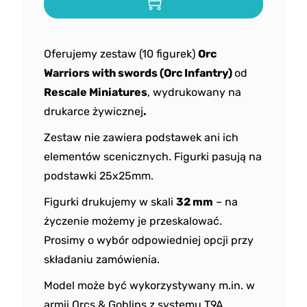
Oferujemy zestaw (10 figurek)
Orc
Warriors with swords (Orc Infantry)
od
Rescale
Miniatures
, wydrukowany na
drukarce żywicznej
.
Zestaw nie zawiera podstawek ani ich
elementów scenicznych. Figurki pasują na
podstawki 25x25mm.
Figurki drukujemy w skali
32 mm
– na
życzenie możemy je przeskalować.
Prosimy o wybór odpowiedniej opcji przy
składaniu zamówienia.
Model może być wykorzystywany m.in. w
armii Orcs & Goblins z systemu T9A.