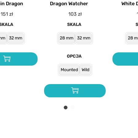
ain Dragon
Dragon Watcher
White 
151
zł
103
zł
SKALA
SKALA
mm
32 mm
28 mm
32 mm
28 
OPCJA
Mounted
Wild