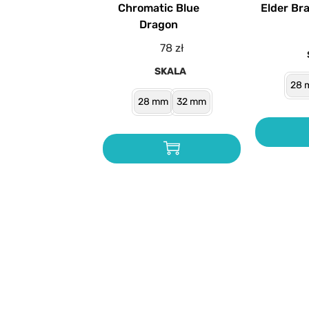
Chromatic Blue
Elder Br
Dragon
78
zł
SKALA
28 
28 mm
32 mm