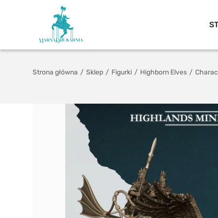
S
Strona główna
/
Sklep
/
Figurki
/
Highborn Elves
/
Charac