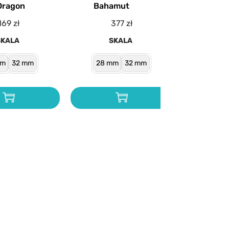
Dragon
Bahamut
169
zł
377
zł
SKALA
SKALA
mm
32 mm
28 mm
32 mm