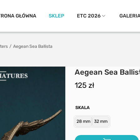
TRONA GŁÓWNA
SKLEP
ETC 2026
GALERI
ters
/
Aegean Sea Ballista
Aegean Sea Ballis
125
zł
SKALA
28 mm
32 mm