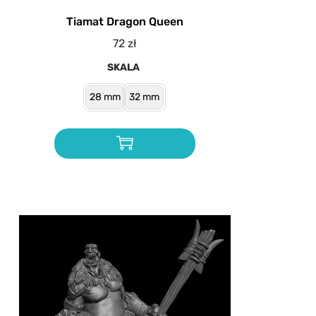
Tiamat Dragon Queen
72
zł
SKALA
28 mm
32 mm