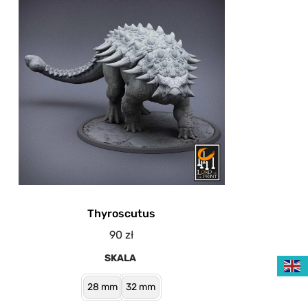
Thyroscutus
90
zł
SKALA
28 mm
32 mm