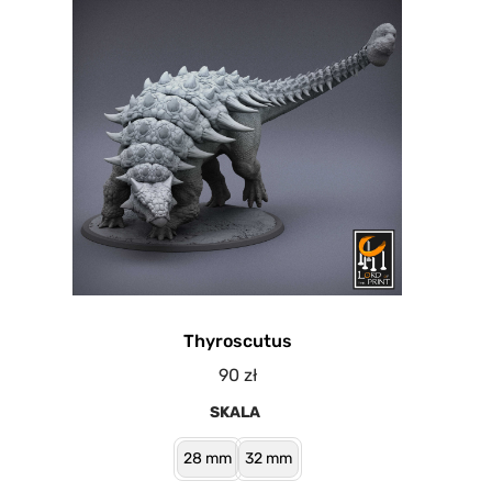
Thyroscutus
90
zł
SKALA
28 mm
32 mm