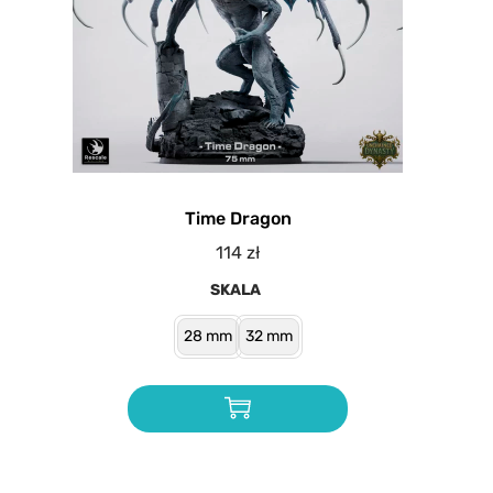
Time Dragon
114
zł
SKALA
28 mm
32 mm