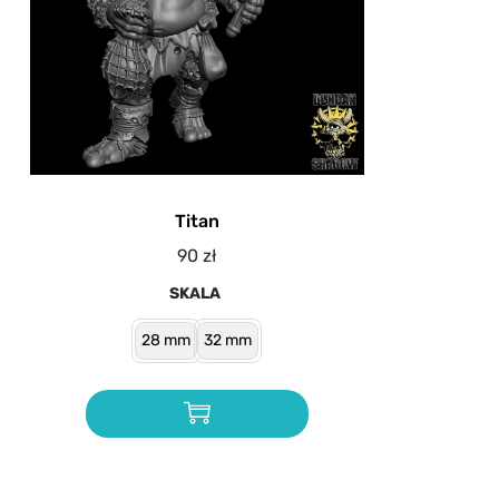
Titan
90
zł
SKALA
28 mm
32 mm