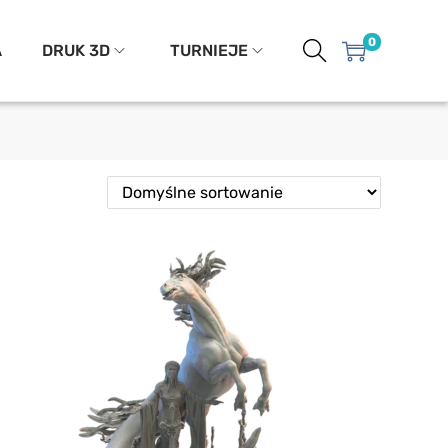
0
A
DRUK 3D
TURNIEJE