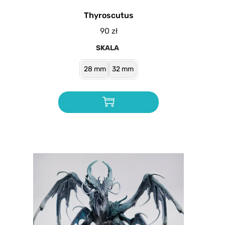
Thyroscutus
90
zł
SKALA
28 mm
32 mm