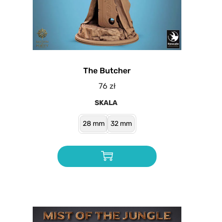
The Butcher
76
zł
SKALA
28 mm
32 mm