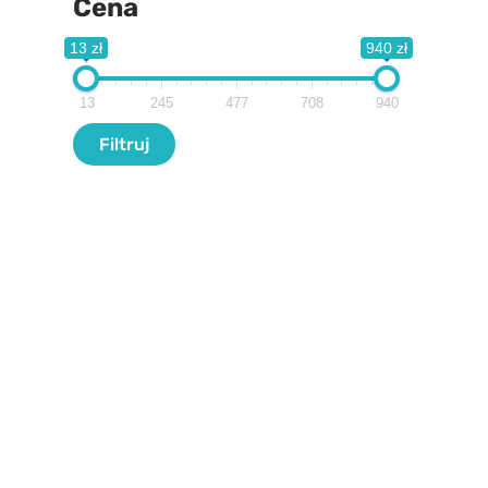
Cena
13 zł
940 zł
13
245
477
708
940
Filtr