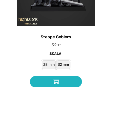
Steppe Goblors
32
zł
SKALA
28 mm
32 mm