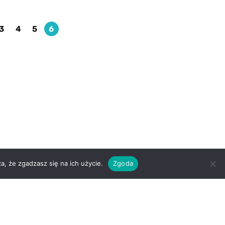
3
4
5
6
a, że zgadzasz się na ich użycie.
Zgoda