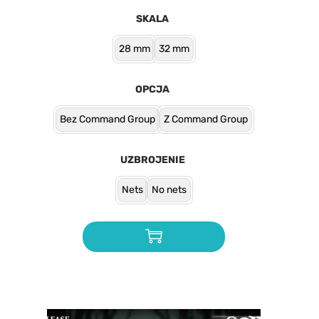
SKALA
28 mm
32 mm
OPCJA
Bez Command Group
Z Command Group
UZBROJENIE
Nets
No nets