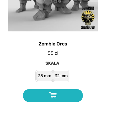
Zombie Orcs
55
zł
SKALA
28 mm
32 mm