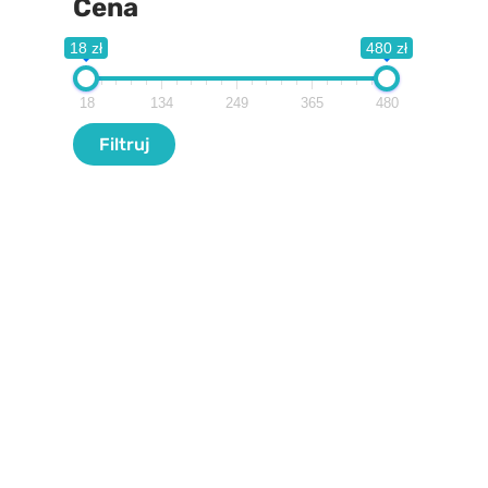
Cena
18 zł
480 zł
18
134
249
365
480
Filtr