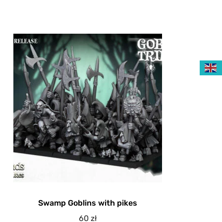
Swamp Goblins with pikes
60
zł