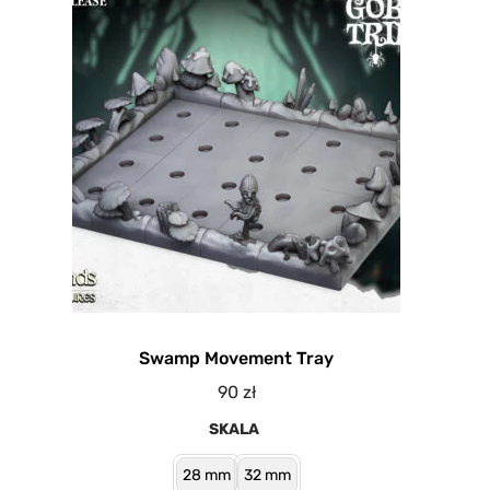
Swamp Movement Tray
90
zł
SKALA
28 mm
32 mm