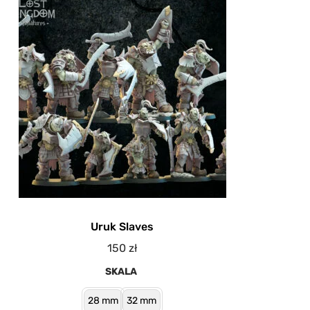
Uruk Slaves
150
zł
SKALA
28 mm
32 mm