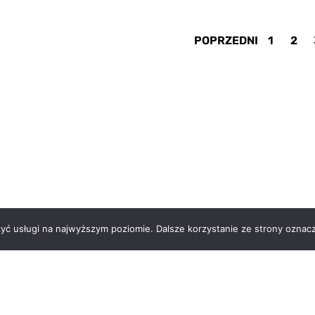
POPRZEDNI
1
2
zyć usługi na najwyższym poziomie. Dalsze korzystanie ze strony oznacz
 nas
Kontakt
Regulamin
Polityka prywatności