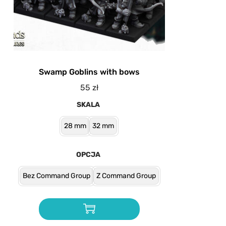
Swamp Goblins with bows
55
zł
SKALA
28 mm
32 mm
OPCJA
Bez Command Group
Z Command Group