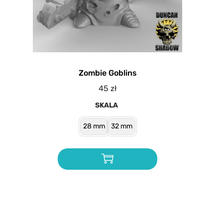
Zombie Goblins
45
zł
SKALA
28 mm
32 mm