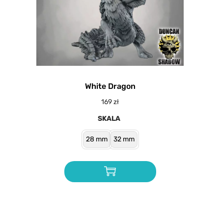
White Dragon
169
zł
SKALA
28 mm
32 mm