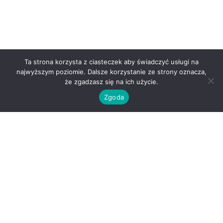
Ta strona korzysta z ciasteczek aby świadczyć usługi na
najwyższym poziomie. Dalsze korzystanie ze strony oznacza,
że zgadzasz się na ich użycie.
Zgoda
O nas
Kontakt
Regulamin
Polityka prywatności