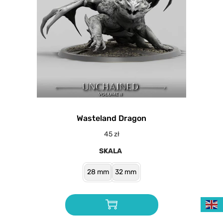
Wasteland Dragon
45
zł
SKALA
28 mm
32 mm